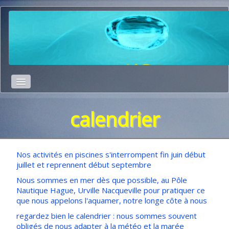
Accueil
calendrier
Nos activités
Inscription
▼
Nos activités en piscines s'interrompent fin juin début
juillet et reprennent début septembre
Photos
Nous sommes en mer dès que possible, au Pôle
Nautique Hague, Urville Nacqueville pour pratiquer ce
que nous appelons l'aquamer, notre longe côte à nous
regardez bien le calendrier : nous sommes souvent
obligés de nous adapter à la météo et la marée